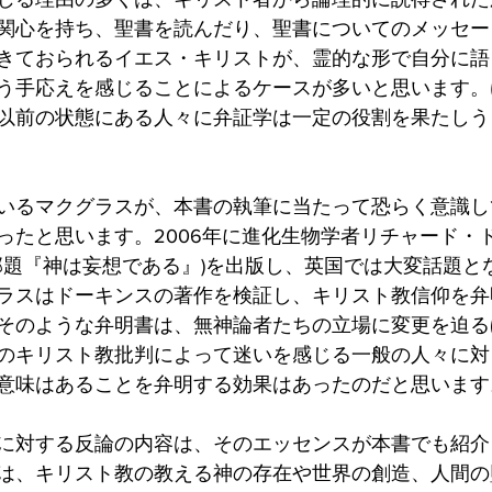
関心を持ち、聖書を読んだり、聖書についてのメッセー
きておられるイエス・キリストが、霊的な形で自分に語
う手応えを感じることによるケースが多いと思います。
以前の状態にある人々に弁証学は一定の役割を果たしう
いるマクグラスが、本書の執筆に当たって恐らく意識し
ったと思います。2006年に進化生物学者リチャード・
(邦題『神は妄想である』)を出版し、英国では大変話題と
ラスはドーキンスの著作を検証し、キリスト教信仰を弁
そのような弁明書は、無神論者たちの立場に変更を迫る
のキリスト教批判によって迷いを感じる一般の人々に対
意味はあることを弁明する効果はあったのだと思います
に対する反論の内容は、そのエッセンスが本書でも紹介
は、キリスト教の教える神の存在や世界の創造、人間の