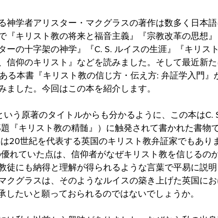
る神学者アリスター・マクグラスの著作は数多く日本語
で『キリスト教の将来と福音主義』『宗教改革の思想』
ーの十字架の神学』『C. S. ルイスの生涯』『キリス
、信仰のキリスト』などを読みました。そして最近新た
ある本書『キリスト教の信じ方・伝え方: 弁証学入門』
みました。今回はこの本を紹介します。
という原著のタイトルからも分かるように、この本はC. S
邦題『キリスト教の精髄』）に触発されて書かれた書物
ルイスは20世紀を代表する英国のキリスト教弁証家でもあ
の優れていた点は、信仰者がなぜキリスト教を信じるの
教徒にも納得と理解が得られるような言葉で平易に説明
マクグラスは、そのようなルイスの築き上げた英国にお
継承したいと願っておられるのではないでしょうか。