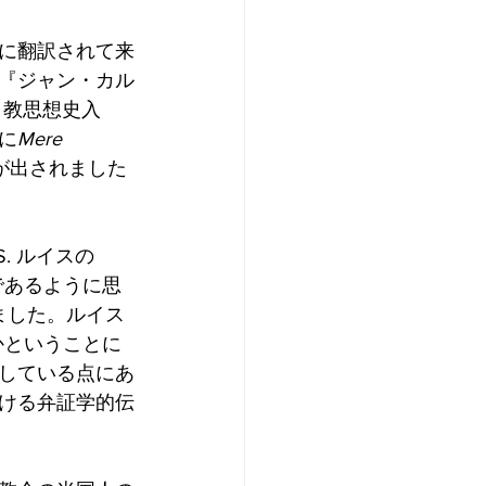
に翻訳されて来
『ジャン・カル
ト教思想史入
に
Mere 
が出されました
. ルイスの
であるように思
りました。ルイス
かということに
している点にあ
ける弁証学的伝