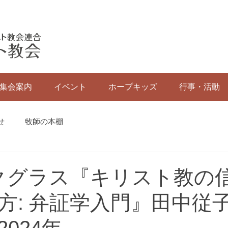
集会案内
イベント
ホープキッズ
行事・活動
せ
牧師の本棚
. マクグラス『キリスト教の
方: 弁証学入門』田中従