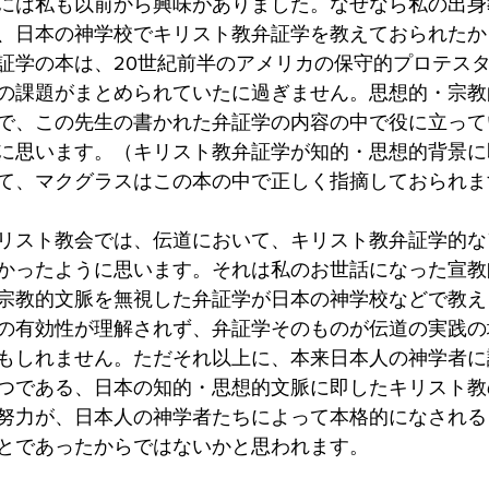
には私も以前から興味がありました。なぜなら私の出身
、日本の神学校でキリスト教弁証学を教えておられたか
証学の本は、20世紀前半のアメリカの保守的プロテス
の課題がまとめられていたに過ぎません。思想的・宗教
で、この先生の書かれた弁証学の内容の中で役に立って
に思います。（キリスト教弁証学が知的・思想的背景に
て、マクグラスはこの本の中で正しく指摘しておられま
リスト教会では、伝道において、キリスト教弁証学的な
かったように思います。それは私のお世話になった宣教
宗教的文脈を無視した弁証学が日本の神学校などで教え
の有効性が理解されず、弁証学そのものが伝道の実践の
もしれません。ただそれ以上に、本来日本人の神学者に
つである、日本の知的・思想的文脈に即したキリスト教
努力が、日本人の神学者たちによって本格的になされる
とであったからではないかと思われます。