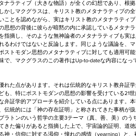
タナラティブ（大きな物語）が全くの幻想であり、根拠
しかしマクグラスは、キリスト教のメタナラティブの全
いことを認めながら、実はキリスト教のメタナラティブ
の思想の背後に彼らが暗黙の内に承認しているメタナラ
を指摘し、そのような無神論者のメタナラティブも実は
れるわけではないと反論します。同じような議論を、マ
ポストモダン思想のメタナラティブに対しても適用可能
で、マクグラスのこの著作はUp-to-dateな内容にな
優れた点があります。それは伝統的なキリスト教弁証学
ども、特にポストモダンの思想の影響を受けている21
な弁証学的アプローチを紹介している点にあります。本
、伝統的には「神の存在証明」と称されてきた事柄が扱
プラトンのいう哲学の主要3テーマ（真、善、美）のう
てきた偏りがあると指摘した上で、宇宙論的証明、道徳
神・信仰に対する渇仰・憧れの感情（yearning）と