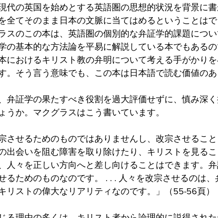
現代の英国を始めとする英語圏の思想的状況を背景に書
を全てそのまま日本の文脈に当てはめるということはで
ラスのこの本は、英語圏の個別的な弁証学的課題につい
学の基本的な方法論を平易に解説している本でもあるの
本におけるキリスト教の弁明について考える手がかりを
す。そう言う意味でも、この本は日本語で読む価値のあ
、弁証学の果たすべき役割を過大評価せずに、慎み深く
ょうか。マクグラスはこう書いています。
宗させるためのものではありませんし、改宗させること
の出会いを阻む障害を取り除けたり、キリストを見るこ
、人々を正しい方向へと差し向けることはできます。弁
るためのものなのです。 . . . 人々を改宗させるのは
キリストの偉大なリアリティなのです。」（55-56頁）
じる理由の多くは、キリスト者から論理的に説得された