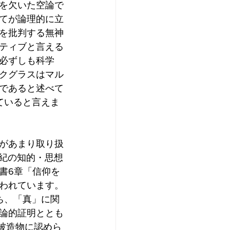
を欠いた空論で
てが論理的に立
を批判する無神
ティブと言える
必ずしも科学
クグラスはマル
であると述べて
っていると言えま
があまり取り扱
世紀の知的・思想
書6章「信仰を
われています。
ち、「真」に関
論的証明ととも
、被造物に認めら