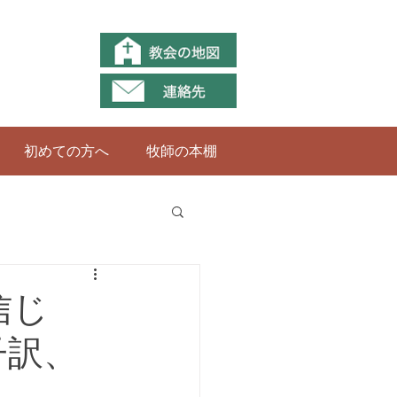
初めての方へ
牧師の本棚
信じ
子訳、