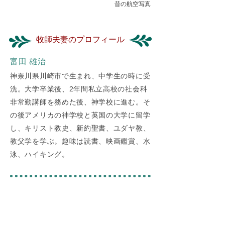
昔の航空写真
牧師夫妻のプロフィール
富田 雄治
神奈川県川崎市で生まれ、中学生の時に受
洗。大学卒業後、2年間私立高校の社会科
非常勤講師を務めた後、神学校に進む。そ
の後アメリカの神学校と英国の大学に留学
し、キリスト教史、新約聖書、ユダヤ教、
教父学を学ぶ。趣味は読書、映画鑑賞、水
泳、ハイキング。
富田 清美
岩手県生まれ。三浦綾子さんの本を通して
キリスト教に関心を持ち、大学4年の時に