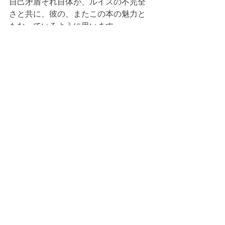
自己矛盾それ自体が、ルイスの不完全
さと共に、彼の、またこの本の魅力と
もなっているように思います。
　自己矛盾ということなら、神の愛に
ついて論じておりながら、『四つの
愛』の最後には不信仰とも取られかね
ない内容も書かれています。ルイス
は、愛する人との天国での再会という
希望は無意味だと書いているからです
（193-94頁）。なぜルイスはこんなこ
とを書いたのでしょうか。これは推測
の域を出ないことですが、これを書い
ている時期、ルイスはジョイの死を覚
悟していたのかもしれません。しかし
そのような時に、キリスト者の友人が
かける慰めの言葉に彼は憤慨していた
のかもしれません。キリスト者の友人
は、ジョイとの別れの時が迫っていた