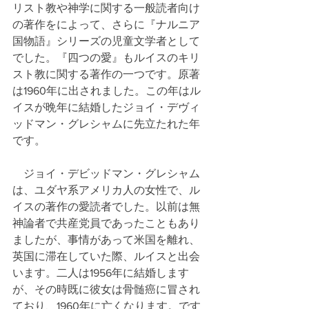
リスト教や神学に関する一般読者向け
の著作をによって、さらに『ナルニア
国物語』シリーズの児童文学者として
でした。『四つの愛』もルイスのキリ
スト教に関する著作の一つです。原著
は1960年に出されました。この年はル
イスが晩年に結婚したジョイ・デヴィ
ッドマン・グレシャムに先立たれた年
です。
　ジョイ・デビッドマン・グレシャム
は、ユダヤ系アメリカ人の女性で、ル
イスの著作の愛読者でした。以前は無
神論者で共産党員であったこともあり
ましたが、事情があって米国を離れ、
英国に滞在していた際、ルイスと出会
います。二人は1956年に結婚します
が、その時既に彼女は骨髄癌に冒され
ており、1960年に亡くなります。です