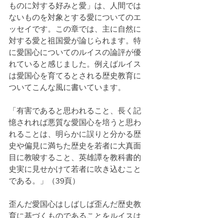
ものに対する好みと愛」は、人間では
ないものを対象とする愛についてのエ
ッセイです。この章では、主に自然に
対する愛と祖国愛が論じられます。特
に愛国心についてのルイスの論評が優
れていると感じました。例えばルイス
は愛国心を育てるとされる歴史教育に
ついてこんな風に書いています。
「有害であると思われること、長く記
憶されれば悪質な愛国心を培うと思わ
れることは、明らかに誤りと分かる歴
史や偏見に満ちた歴史を若者に大真面
目に教唆すること、英雄譚を教科書的
史実に見せかけて若者に吹き込むこと
である。」（39頁）
歪んだ愛国心はしばしば歪んだ歴史教
育に基づくものであることをルイスは