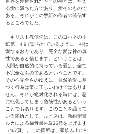
世界を創造された唯一の神とは、与え
る愛に満ちた方であり、愛そのもので
ある。それがこの手紙の作者の確信す
るところでした。
　キリスト教信仰は、このヨハネの手
紙第一4:8で語られているように、神は
愛なるお方であり、完全な愛は神の属
性であると信じます。ということは、
人間が自然的に持っている愛は、全て
不完全なものであるということです。
その不完全さのゆえに、自然的愛に基
づく行為は常に正しいわけではありま
せん。それが絶対化される時には、悪
に転化してしまう危険性があるという
ことでもあります。このことを語って
いる箇所として、ルイスは、新約聖書
ルカによる福音書14章26節を上げます
（167頁）。この箇所は、家族以上に神