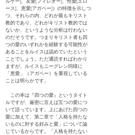
ルゲー]、友愛[フィレオー]、性愛[エロ
ース]、恵愛[アガペー]）の特徴を示しつ
つ、それらの内、どれが最もキリスト
教的であり、どれがキリスト教的では
ないか、というような分析は行わない
のだそうです。つまりキリスト者も四
つの愛のいずれかを経験する可能性が
あることをルイスは認めていたという
ことでしょう。ただ通読すればわかり
ますが、ルイスもニーグレン同様に
「恵愛」（アガペー）を重視している
ことは明らかです。
　この本は『四つの愛』というタイト
ルですが、厳密に言えば五つの愛につ
いて語っています。上にあげた四つの
愛に加えて、第二章で「人格を持たな
いものに対する好みと愛」について論
じているからです。「人格を持たない