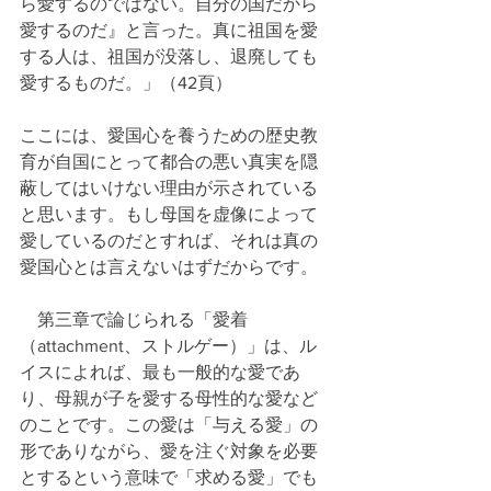
ら愛するのではない。自分の国だから
愛するのだ』と言った。真に祖国を愛
する人は、祖国が没落し、退廃しても
愛するものだ。」（42頁）
ここには、愛国心を養うための歴史教
育が自国にとって都合の悪い真実を隠
蔽してはいけない理由が示されている
と思います。もし母国を虚像によって
愛しているのだとすれば、それは真の
愛国心とは言えないはずだからです。
　第三章で論じられる「愛着
（attachment、ストルゲー）」は、ル
イスによれば、最も一般的な愛であ
り、母親が子を愛する母性的な愛など
のことです。この愛は「与える愛」の
形でありながら、愛を注ぐ対象を必要
とするという意味で「求める愛」でも