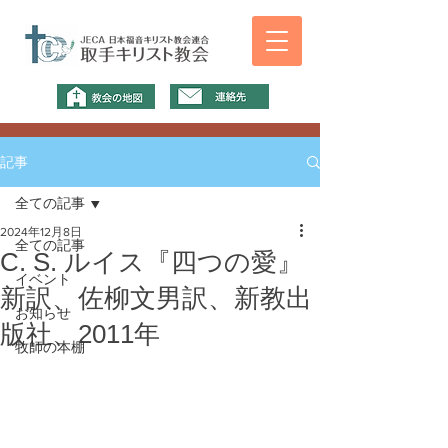
記事
全ての記事
2024年12月8日
全ての記事
C. S. ルイス『四つの愛』
イベント
新訳、佐柳文男訳、新教出
お知らせ
版社、2011年
牧師の本棚