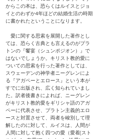
からこの本は、恐らくはルイスとジョ
イとのわずか4年ほどの結婚生活の時期
に書かれたということになります。
　愛に関する思索を展開した著作とし
ては、恐らく古典とも言えるのがプラ
トンの『饗宴（シュンポジオン）』で
はないでしょうか。キリスト教的愛に
ついての思索を行った著作としては、
スウェーデンの神学者ニーグレンによ
る『アガペーとエロース』という本が
すでに出版され、広く知られていまし
た。訳者後書きによれば、ニーグレン
がキリスト教的愛をギリシャ語のアガ
ペーに代表させ、プラトン主義的エロ
ースと対置させて、両者を峻別して理
解したのに対して、ルイスは、人間が
人間に対して抱く四つの愛（愛着[スト