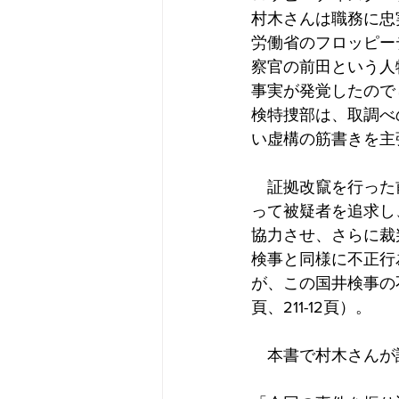
村木さんは職務に忠
労働省のフロッピー
察官の前田という人
事実が発覚したので
検特捜部は、取調べ
い虚構の筋書きを主
　証拠改竄を行った
って被疑者を追求し
協力させ、さらに裁
検事と同様に不正行
が、この国井検事の
頁、211-12頁）。
　本書で村木さんが