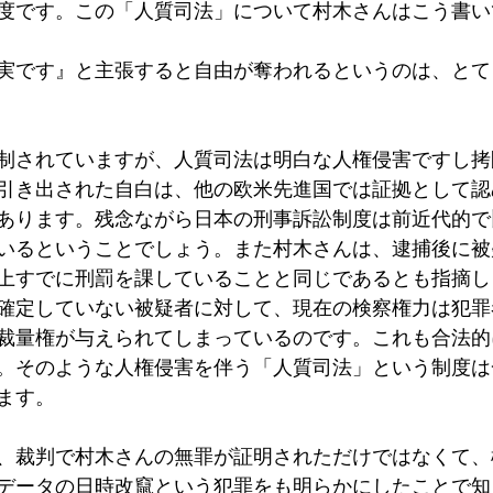
度です。この「人質司法」について村木さんはこう書い
実です』と主張すると自由が奪われるというのは、とて
制されていますが、人質司法は明白な人権侵害ですし拷
引き出された自白は、他の欧米先進国では証拠として認
あります。残念ながら日本の刑事訴訟制度は前近代的で
いるということでしょう。また村木さんは、逮捕後に被
上すでに刑罰を課していることと同じであるとも指摘します
確定していない被疑者に対して、現在の検察権力は犯罪
裁量権が与えられてしまっているのです。これも合法的
。そのような人権侵害を伴う「人質司法」という制度は
ます。
、裁判で村木さんの無罪が証明されただけではなくて、
データの日時改竄という犯罪をも明らかにしたことで知