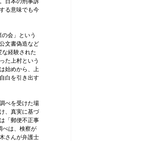
。日本の刑事訴
する意味でも今
凛の会」という
公文書偽造など
変な経験された
った上村という
は始めから、上
自白を引き出す
調べを受けた場
け、真実に基づ
は「郵便不正事
調べは、検察が
木さんが弁護士