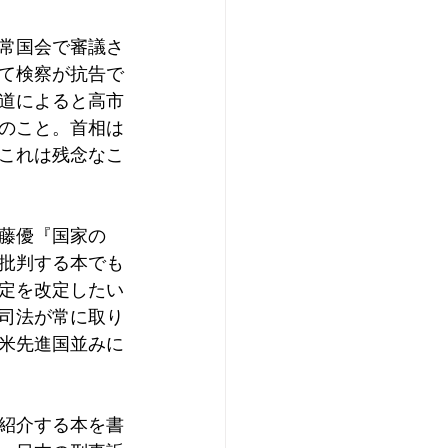
常国会で審議さ
て検察が抗告で
道によると高市
のこと。首相は
これは残念なこ
藤優『国家の
批判する本でも
定を改定したい
司法が常に取り
米先進国並みに
紹介する本を書