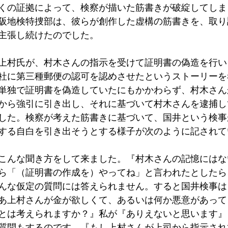
くの証拠によって、検察が描いた筋書きが破綻してしま
阪地検特捜部は、彼らが創作した虚構の筋書きを、取り
主張し続けたのでした。
上村氏が、村木さんの指示を受けて証明書の偽造を行い
社に第三種郵便の認可を認めさせたというストーリーを
単独で証明書を偽造していたにもかかわらず、村木さん
から強引に引き出し、それに基づいて村木さんを逮捕し
した。検察が考えた筋書きに基づいて、国井という検事
する自白を引き出そうとする様子が次のように記されて
こんな聞き方をして来ました。『村木さんの記憶にはな
ら「（証明書の作成を）やってね」と言われたとしたら
んな仮定の質問には答えられません。すると国井検事は
あ上村さんが金が欲しくて、あるいは何か悪意があって
とは考えられますか？』私が『ありえないと思います』
質問もするのです。『もし上村さんが上司から指示され