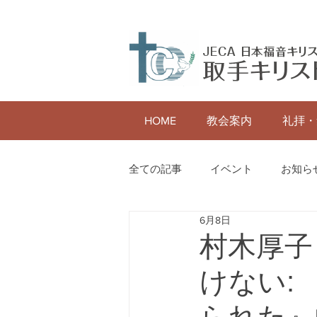
HOME
教会案内
礼拝・
全ての記事
イベント
お知ら
6月8日
村木厚子
けない: