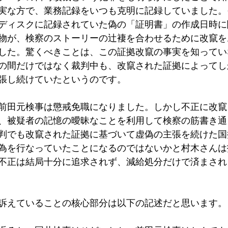
実な方で、業務記録をいつも克明に記録していました。
ディスクに記録されていた偽の「証明書」の作成日時に
物が、検察のストーリーの辻褄を合わせるために改竄を
した。驚くべきことは、この証拠改竄の事実を知ってい
の間だけではなく裁判中も、改竄された証拠によってし
張し続けていたというのです。
前田元検事は懲戒免職になりました。しかし不正に改竄
、被疑者の記憶の曖昧なことを利用して検察の筋書き通
判でも改竄された証拠に基づいて虚偽の主張を続けた国
為を行なっていたことになるのではないかと村木さんは
不正は結局十分に追求されず、減給処分だけで済まされまし
訴えていることの核心部分は以下の記述だと思います。