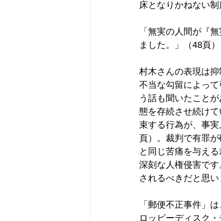
床となりかねない制
「無実の人間が『無
ました。」（48頁）
村木さんの表現は抑
不当な勾留によって
う話も聞いたことが
態を存続させ続けて
束する行為が、事実
頁）。裁判で有罪が
と同じ苦痛を与える
深刻な人権侵害です
されるべきだと思い
「郵便不正事件」は
ロッピーディスク・