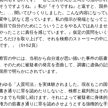
そうですようね。』私が『そうですね』と返すと、国井
。. . . 聞いてびっくりしました。こんな内容になっ
変申し訳なく思っています。私の指示が発端となってこ
面目で自分のためにこういうことをやる人ではありませ
やったことに責任を感じています。』仮定の質問をいく
ころだけを取り上げて、それを検察のストーリーの中に
す。」（51-52頁）
察官の中には、当初から自分達が思い描いた事件の筋書
、そのために被疑者の発言を歪曲して、調書に虚偽の記
箇所で明らかにされています。
わゆる「人質司法」を実体験されました。現在もこの国
書き通りに罪を認めたりしないと、検察と裁判所はその
つまでも勾留し続けます。それによって被疑者に身体的
権力の筋書き通りに罪を認めさせようとする強権的な手