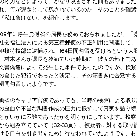
の尽力などによって、かなり改善された面もありました
れ、何が課題として残されているのか。そのことを確認
『私は負けない』を紹介します。
009年に厚生労働省の局長を務めておられましたが、「
社会福祉法人による第三種郵便の不正利用に関連して、
地検特捜部に逮捕され、164日間勾留を受けるという大
、村木さんが課長を務めていた時期に、彼女の部下であ
文書偽造によって発生した事件であったのですが、検察
の命じた犯行であったと断定し、その筋書きに合致する
期間勾留したようです。
働省のキャリア官僚であっても、当時の検察による取り
の歪曲や不当な調書作成の圧力に抵抗して真実を語り続
とがいかに困難であったかを明らかにしています。検察
から組み立てていて（32-33頁）、被疑者に対する取り
ける自白を引き出すために行なわれていたようです。村