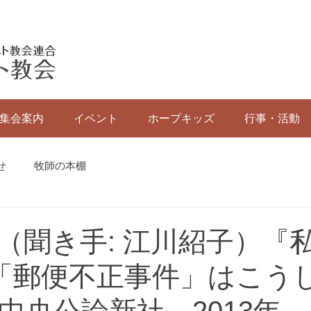
集会案内
イベント
ホープキッズ
行事・活動
せ
牧師の本棚
（聞き手: 江川紹子）『
 「郵便不正事件」はこう