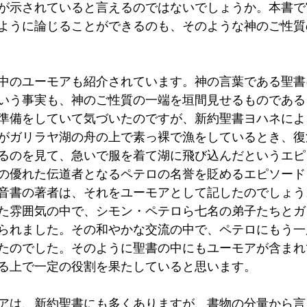
が示されていると言えるのではないでしょうか。本書で
ように論じることができるのも、そのような神のご性質
中のユーモアも紹介されています。神の言葉である聖書
いう事実も、神のご性質の一端を垣間見せるものである
準備をしていて気づいたのですが、新約聖書ヨハネによ
がガリラヤ湖の舟の上で素っ裸で漁をしているとき、復
るのを見て、急いで服を着て湖に飛び込んだというエピ
の優れた伝道者となるペテロの名誉を貶めるエピソード
音書の著者は、それをユーモアとして記したのでしょう
た雰囲気の中で、シモン・ペテロら七名の弟子たちとガ
られました。その和やかな交流の中で、ペテロにもう一
たのでした。そのように聖書の中にもユーモアが含まれ
る上で一定の役割を果たしていると思います。
アは、新約聖書にも多くありますが、書物の分量から言