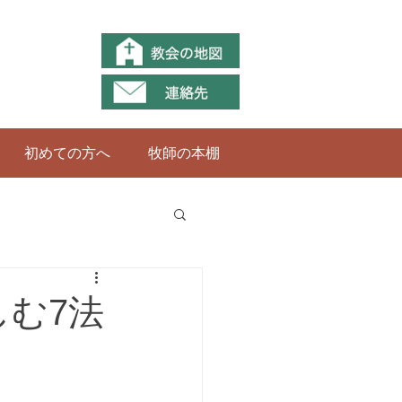
初めての方へ
牧師の本棚
しむ7法