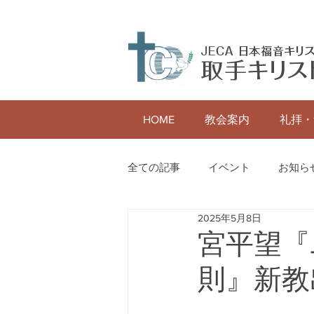
HOME
教会案内
礼拝・
全ての記事
イベント
お知ら
2025年5月8日
宮平望『
則』新教