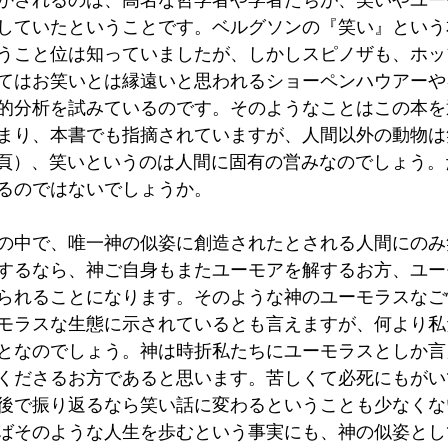
かされるのは、高名な哲学者や学者たちが、笑いやユー
していたということです。ベルグソンの『笑い』という
うこと位は知っていましたが、しかしスピノザも、ホッ
てはお笑いとは縁遠いと思われるショーペンハウアーや
的分析を試みているのです。そのようなことはこの本を
まり、本書でも指摘されていますが、人間以外の動物は
5頁）、笑いというのは人間に固有の営みなのでしょう
るのではないでしょうか。
の中で、唯一神の似姿に創造されたとされる人間にのみ
するなら、神ご自身もまたユーモアを解するお方、ユー
られることになります。そのような神のユーモラスなご
モラスな生態に示されているとも言えますが、何より私
となのでしょう。神は時折私たちにユーモラスとしか言
くださるお方であると思います。苦しくて必死にもがい
後で振り返るなら笑い話に変わるということも少なくな
ばそのような人生を歩むという事実にも、神の似姿とし