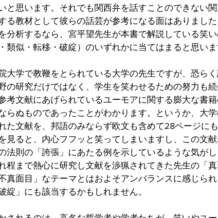
いと思います。それでも関西弁を話すことのできない関
する教材として彼らの話芸が参考になる面はありました
を分析するなら、宮平望先生が本書で解説している笑い
・類似・転移・破綻）のいずれかに当てはまると思いま
院大学で教鞭をとられている大学の先生ですが、恐らく
野の研究だけではなく、学生を笑わせるための努力も続
参考文献にあげられているユーモアに関する膨大な書籍
ならぬものであったことがわかります。というか、大学
れた文献を、邦語のみならず欧文も含めて28ページに
を見ると、内心フフッと笑ってしまいますし、この文献
の法則の「誇張」にあたる例を示しているような気がし
れ程まで熱心に研究し文献を渉猟されてきた先生の「真
不真面目」なテーマとはおよそアンバランスに感じられ
破綻」にも該当するかもしれません。