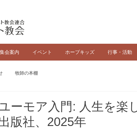
集会案内
イベント
ホープキッズ
行事・活動
せ
牧師の本棚
ユーモア入門: 人生を楽
出版社、2025年