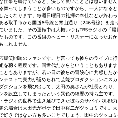
な仕事を続けていると、決して良いこととは思いません
る舞ってしまうことが多いものですから、一人になると
したくなります。毎週日曜日の礼拝の奉仕などが終わっ
ある取手市から国道6号線と青山通り（246号線）を走
ていました。その運転中は大概いつもTBSラジオの「爆
たものです。この番組のヘビー・リスナーになったおか
もしれません。
応爆笑問題のファンです。と言っても彼らのライブに行
組を聴く程度です。同世代だからということもあります
こともありますが、若い日の彼らの冒険心に共感したか
ンテストで実力が認められて芸能プロダクションにスカ
ダクションを飛び出して、太田の奥さんが社長となり、
ンを設立してしまったという異色の経歴の持ち主です。
・ラジオの世界で生き延びてきた彼らのサバイバル能力
題の場合は太田光がボケで田中裕二がツッコミです。太
で好きではない方も多いことでしょう。田中のツッコミ