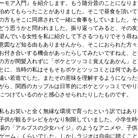
ーモア入門』を紹介します。もう随分昔のことになりま
泊めてもらったことがありました。そこで昼食を頂いて
の方もそこに同席されて一緒に食事をしていました。そ
どう思うかと問われました。振り返ってみると、その友
望んでいる女性を私に紹介して下さるつもりでそう尋ね
意図など知る由もありませんから、そこにおられた方々
お付き合いする機会があったらしてみたいですねえ、と
の方が間髪入れずに「ボケとツッコミ覚えなあかん」と
とに、当時の私はそもそもボケとツッコミとは何である
遠い若造でした。またその意味を理解するようになった
がら、関西のカップルは日常的にボケとツッコミでやり
につけているのかと感心させられたりしたものです。
私もお笑いと全く無縁な環境で育ったという訳ではあり
子供が観るテレビをかなり制限していました。小学生時
場の「アルプスの少女ハイジ」のようなアニメや、子供
想ゲーム」くらいでした。しかしラジオは自由に聴くこ