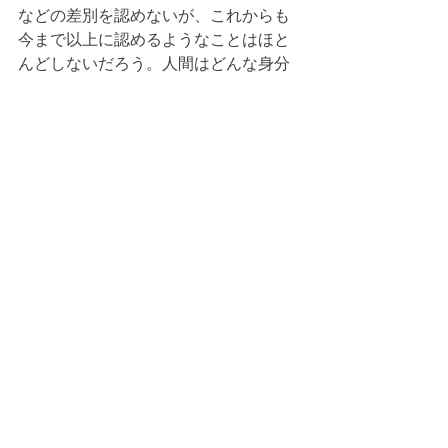
などの差別を認めないが、これからも
今まで以上に認めるようなことはほと
んどしないだろう。人間はどんな身分
の人間でも同じだからだ。」（上、345
頁）
人が生まれながらの身分などによって
優遇されるという前近代的な慣習を、
ルソーは忌み嫌っていたのでしょう。
そしてフランス革命とその後欧州に広
がった自由主義的な変革によって、ル
ソーのヴィジョンは確かに実を結んで
行った面はあったと言えます。
　第四編では、15-18歳の時期に、正義
や善について学ぶ必要があるとされま
す。具体的には政治学や倫理学を習得
するのに相応しい年齢はこの時期だと
されています（中、57頁）。また政治