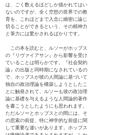
は、ごく数えるほどしか描かれてはい
ないのですが、全く空想の世界での教
育を、これほどまで入念に緻密に論じ
切ることができるという、その精神力
と筆力には驚かされるばかりです。
　この本を読むと、ルソーがホッブス
の『リヴァイアサン』から影響を受け
ていることは明らかです。『社会契約
論』の出版と同時期になされているの
で、ホッブスが彼の人間論に基づいて
独自の政治理論を構築しようとしたこ
とに触発されて、ルソーも彼の政治理
論に基礎を与えるような人間論的著作
を書こうとしたようにも思われます。
ただルソーとホッブスとの間には、そ
の思索の前提、特に神学的な前提に関
して重要な違いがあります。ホッブス
は唯物論者であるとされますが、しか