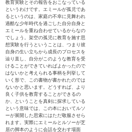
教育実験とその報告をおこなっている
というわけです。エミールが孤児であ
るというのは、家庭の不幸に見舞われ
過酷な少年時代を過ごした自分自身と
エミールを重ね合わせているからなの
でしょう。架空の孤児に教育を施す思
想実験を行うということは、つまり彼
自身の生い立ちから成長のプロセスを
辿り直し、自分がこのような教育を受
けることができていればよかったので
はないかと考えられる事柄を列挙して
いく形で、この書物が書かれたのでは
ないかと思います。どうすれば、より
良く子供を教育することができるの
か、ということを真剣に探求している
という意味では、この本においてルソ
ーが展開した思索にはただ敬服させら
れます。実際にエミールとルソーが芝
居の脚本のように会話を交わす場面