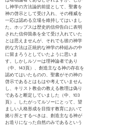
し神学の方法論的前提として、聖書を
神の啓示として受け入れ、その権威を
一応は認める立場を維持してはいまし
た。ホッブスは歴史的信仰告白に表明
された信仰箇条を全て受け入れていた
とは思えませんが、それでも彼の神学
的な方法は正統的な神学の枠組みの中
に留まろうとしていたように思いま
す。しかしルソーは理神論者であり
（中、143頁）、創造主なる神の存在を
認めてはいたものの、聖書がその神の
啓示であるとはもはや考えていません
し、キリスト教会の教える教理は偽り
であると断定していました（中、103
頁）。したがってルソーにとって、望
ましい人格形成を目指す教育において
拠り所とするべきは、創造主なる神が
お造りになった自然のみであるという