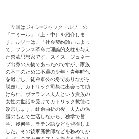
　今回はジャン=ジャック・ルソーの
『エミール』（上・中）を紹介しま
す。ルソーは、『社会契約論』によっ
て、フランス革命に理論的支柱を与え
た啓蒙思想家です。スイス、ジュネー
ブ出身の人物であったのですが、家族
の不幸のために不遇の少年・青年時代
を過ごし、徒弟奉公の身でありながら
脱走し、カトリック司祭に出会って助
けられ、ヴァランス夫人という貴族の
女性の世話を受けてカトリック教徒に
改宗します。紆余曲折の後、夫人の保
護のもとで生活しながら、独学で哲
学、幾何学、ラテン語などを習得しま
した。その後家庭教師などを務めてか
らパリのアカデミズムと接点を持つよ